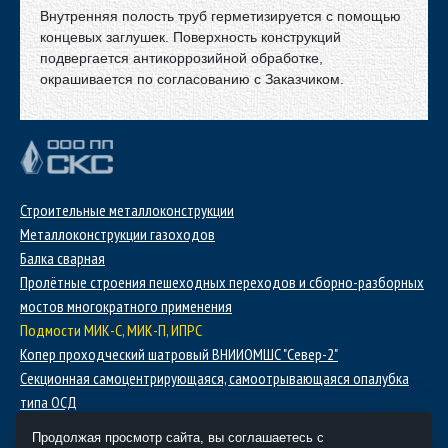
Внутренняя полость труб герметизируется с помощью
концевых заглушек. Поверхность конструкций
подвергается антикоррозийной обработке,
окрашивается по согласованию с Заказчиком.
Строительные металлоконструкции
Металлоконструкции газоходов
Балка сварная
Пролётные строения пешеходных переходов и сборно-разборных
мостов многократного применения
Подмости МИК-С, МИК-П, ИПРС
Копер проходческий шатровый ВНИИОМШС "Север-2"
Секционная самоцентрирующаяся, самоотрывающаяся опалубка
типа ОСД
Полок проходческий подвесной
Продолжая просмотр сайта, вы соглашаетесь с