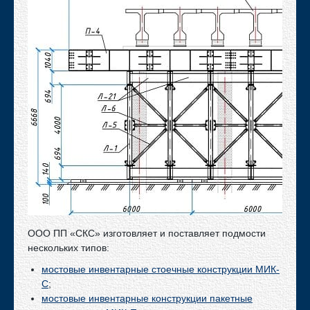
Производство и изготовление металлоконструкций
Плазменная резка металлопроката
Гибка листового металлопроката
Производство нестандартных металлоконструкций
Раскрой листового металла
Наше производство
Вакансии
Партнеры
Проекты
Водопропускные трубы
ООО ПП «СКС» изготовляет и поставляет подмости
Газоходы
нескольких типов:
Каркасы
мостовые инвентарные стоечные конструкции МИК-
Мосты ВМ
С
;
Прочая продукция
мостовые инвентарные конструкции пакетные