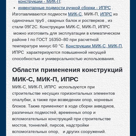
Рама шагающего экскаватора
конструкции - МИК-П
;
инвентарные подмости ручной сборки - ИПРС
.
Сборно-разборные мосты многократного применения
Изготавливаются подмости
МИК-С
, МИК-П,
ИПРС
из
Контрольная сборка моста
одиночных труб , сварных балок и ростверков , из
Пешеходный мост на трассе М1
стали 09Г2С. Конструкции МИК-С, МИК-П, ИПРС
можно изготовить для эксплуатации в климатическом
Модульные напорные станции "Роснефть"
районе I по ГОСТ 16350–80 при расчетной
Элементы трубопроводов дожимной КС
температуре минус 60 °С.
Конструкции МИК-С, МИК-П
,
Политика конфиденциальности
ИПРС характеризуются повышенной несущей
способностью и универсальностью использования.
Контакты
Области применения конструкций
МИК-С, МИК-П, ИПРС
МИК-С, МИК-П, ИПРС используются при
строительстве несущих горизонтальных элементов
опалубки, а также при возведении опор, корневых
блоков. Также применяют в ходе сборки акведуков,
различных подмостей, временных опор и
вспомогательных конструкций при строительстве
мостов, тоннелей, пирсов, надстройки
вспомогательных опор, и других сооружений.