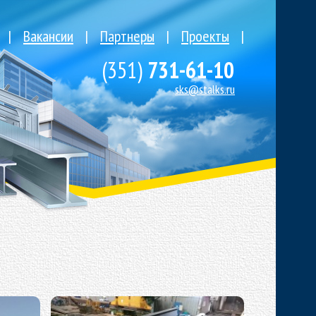
|
Вакансии
|
Партнеры
|
Проекты
|
(351)
731-61-10
sks@stalks.ru