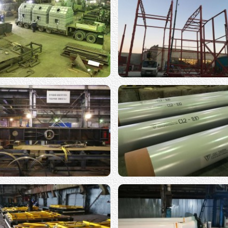
Газоходы
Каркасы
ма шагающего экскаватора
Сборно-разборные мосты много
применения