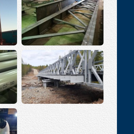
Мосты ВМ
кратного
Контрольная сборка моста