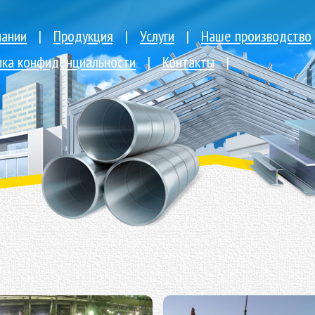
пании
|
Продукция
|
Услуги
|
Наше производство
ика конфиденциальности
|
Контакты
|