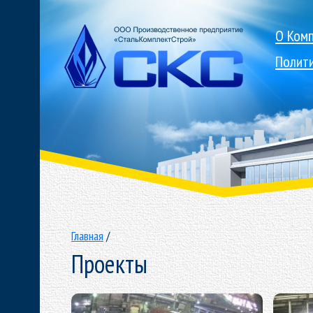
О Ком
Полит
Главная
/
Проекты