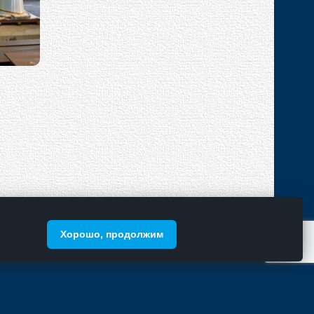
мной КС
(351) 731-61-10
Комплексное продвижение -
Хорошо, продолжим
sks@stalks.ru
Алькон