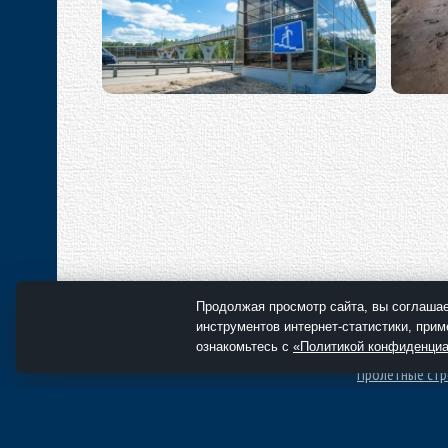
Пешеходный мост на трассе М1
Мо
Продолжая просмотр сайта, вы соглашае
Строительные 
инструментов интернет-статистики, при
ознакомьтесь с
«Политикой конфиденци
Балка сварная
Пролётные стр
мостов многок
Подмости МИК-
Копер проходч