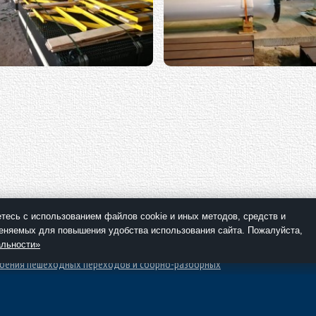
дульные напорные станции
Элементы трубопроводов дожи
"Роснефть"
тесь с использованием файлов cookie и иных методов, средств и
металлоконструкции
Металлоконструкции газоходов
меняемых для повышения удобства использования сайта. Пожалуйста,
альности»
оения пешеходных переходов и сборно-разборных
ратного применения
С, МИК-П, ИПРС
еский шатровый ВНИИОМШС "Север-2"