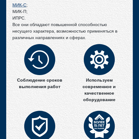
Рама шагающего экскаватора
МИК-С
;
Сборно-разборные мосты многократного применения
МИК-П;
Контрольная сборка моста
ИПРС.
Все они обладают повышенной способностью
Пешеходный мост на трассе М1
несущего характера, возможностью применяться в
Модульные напорные станции "Роснефть"
различных направлениях и сферах.
Элементы трубопроводов дожимной КС
Политика конфиденциальности
Контакты
Соблюдение сроков
Используем
выполнения работ
современное и
качественное
оборудование