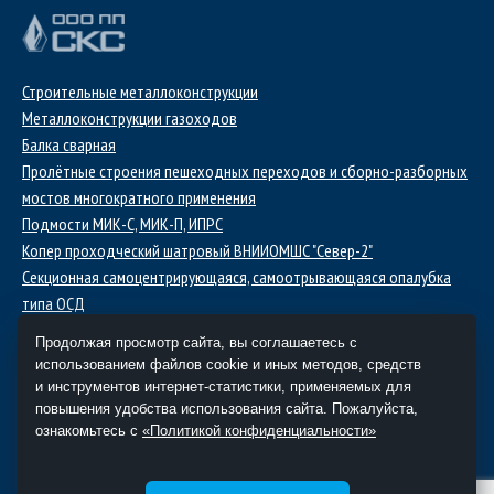
Строительные металлоконструкции
Металлоконструкции газоходов
Балка сварная
Пролётные строения пешеходных переходов и сборно-разборных
мостов многократного применения
Подмости МИК-С, МИК-П, ИПРС
Копер проходческий шатровый ВНИИОМШС "Север-2"
Секционная самоцентрирующаяся, самоотрывающаяся опалубка
типа ОСД
Полок проходческий подвесной
Продолжая просмотр сайта, вы соглашаетесь с
Шкивы копровые проходческие ШКН, ШКП
использованием файлов cookie и иных методов, средств
и инструментов интернет-статистики, применяемых для
Комплексное продвижение -
повышения удобства использования сайта. Пожалуйста,
Алькон
ознакомьтесь с
«Политикой конфиденциальности»
(351) 731-61-10