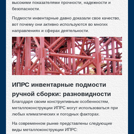
высокими показателями прочности, надежности и
безопасности.
Производство и изготовление металлоконструкций
Плазменная резка металлопроката
Подмости инвентарные давно доказали свое качество,
вот почему они активно используются во многих
Гибка листового металлопроката
направлениях и сферах деятельности.
Производство нестандартных металлоконструкций
Раскрой листового металла
Наше производство
Вакансии
Партнеры
ИПРС инвентарные подмости
Проекты
ручной сборки: разновидности
Водопропускные трубы
Благодаря своим конструктивным особенностям,
Газоходы
металлоконструкции ИПРС могут использоваться при
Каркасы
любых климатических и погодных факторах.
Мосты ВМ
На современном рынке представлены следующие
Прочая продукция
виды металлоконструкции ИПРС: